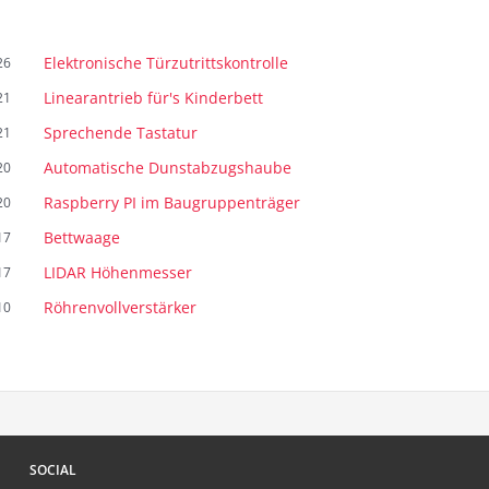
Elektronische Türzutrittskontrolle
26
Linearantrieb für's Kinderbett
21
Sprechende Tastatur
21
Automatische Dunstabzugshaube
20
Raspberry PI im Baugruppenträger
20
Bettwaage
17
LIDAR Höhenmesser
17
Röhrenvollverstärker
10
SOCIAL